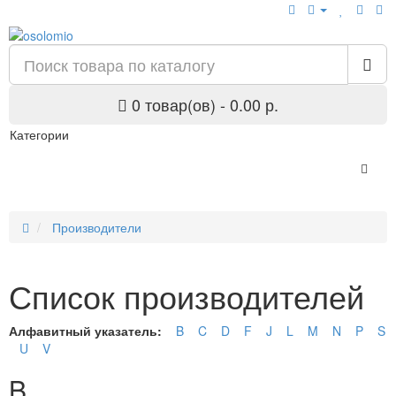
0 товар(ов) - 0.00 р.
Категории
Производители
Список производителей
Алфавитный указатель:
B
C
D
F
J
L
M
N
P
S
U
V
B