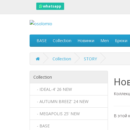
whatsapp
BASE
Collection
Новинки
Men
Брюки
Collection
STORY
Collection
Но
- IDEAL-4' 26 NEW
Коллекц
- AUTUMN BREEZ' 24 NEW
- MEGAPOLIS 25' NEW
В этой 
- BASE