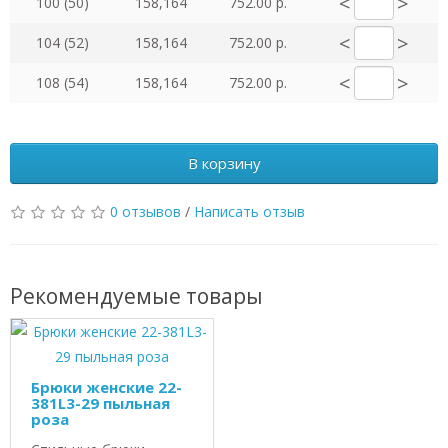
<
>
100 (50)
158,164
752.00 р.
<
>
104 (52)
158,164
752.00 р.
<
>
108 (54)
158,164
752.00 р.
В корзину
0 отзывов
/
Написать отзыв
Рекомендуемые товары
Брюки женские 22-
381L3-29 пыльная
роза