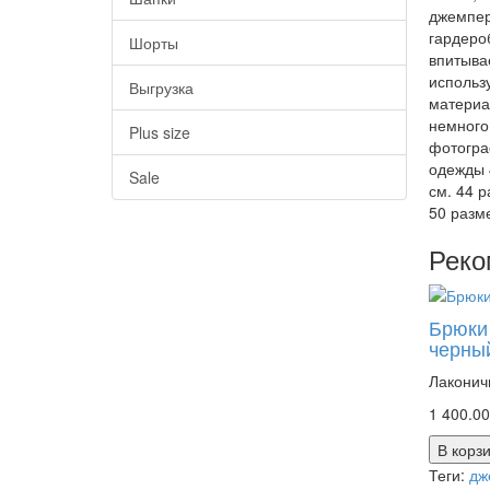
джемпер
гардеро
Шорты
впитывае
использ
Выгрузка
материа
немного
Plus size
фотогра
одежды 
Sale
см. 44 р
50 разме
Реко
Брюки
черны
Лаконич
1 400.00
В корз
Теги:
дж