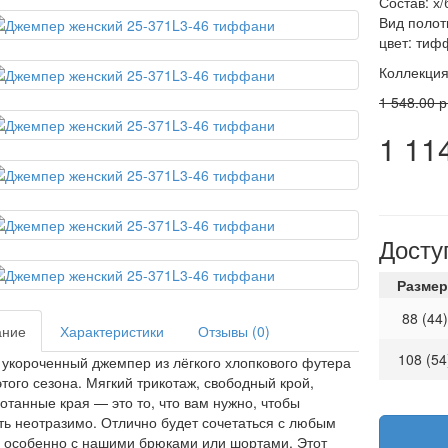
Состав: х/
Вид полот
цвет: тиф
Коллекци
1 548.00 р
1 114
Досту
Размер
88 (44)
ание
Характеристики
Отзывы (0)
108 (54
укороченный джемпер из лёгкого хлопкового футера
этого сезона. Мягкий трикотаж, свободный крой,
отанные края — это то, что вам нужно, чтобы
ть неотразимо. Отлично будет сочетаться с любым
а особенно с нашими брюками или шортами. Этот