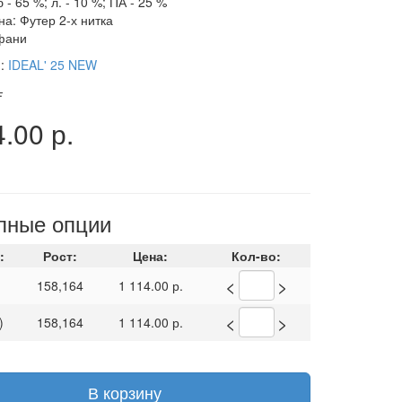
б - 65 %; л. - 10 %; ПА - 25 %
на: Футер 2-х нитка
фани
я:
IDEAL' 25 NEW
.
.00 р.
пные опции
:
Рост:
Цена:
Кол-во:
<
>
158,164
1 114.00 р.
<
>
)
158,164
1 114.00 р.
В корзину