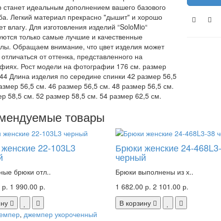
 станет идеальным дополнением вашего базового
ба. Легкий материал прекрасно "дышит" и хорошо
т влагу. Для изготовления изделий “SoloMio“
уются только самые лучшие и качественные
лы. Обращаем внимание, что цвет изделия может
 отличаться от оттенка, представленного на
фиях. Рост модели на фотографии 176 см. размер
44 Длина изделия по середине спинки 42 размер 56,5
азмер 56,5 см. 46 размер 56,5 см. 48 размер 56,5 см.
р 58,5 см. 52 размер 58,5 см. 54 размер 62,5 см.
мендуемые товары
 женские 22-103L3
Брюки женские 24-468L3
й
черный
ные брюки отл..
Брюки выполнены из х..
 р.
1 990.00 р.
1 682.00 р.
2 101.00 р.
ину
В корзину
емпер
,
джемпер укороченный