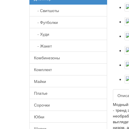
- Свитшоты
- Футболки
- Худи
- Жакет
Комбинезоны
Комплект
Майки
Платье
Опис
Модный 
Сорочки
- тренд 
необраб
Юбки
выгляде
низом, 
Шапки