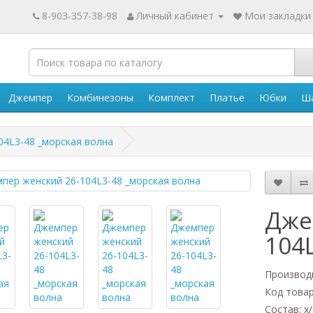
8-903-357-38-98
Личный кабинет
Мои закладки 
Джемпер
Комбинезоны
Комплект
Платье
Юбки
Ш
04L3-48 _морская волна
Дже
104
Производ
Код товар
Состав: х/