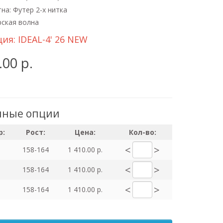
на: Футер 2-х нитка
рская волна
ция:
IDEAL-4' 26 NEW
.00 р.
пные опции
р:
Рост:
Цена:
Кол-во:
<
>
158-164
1 410.00 р.
<
>
158-164
1 410.00 р.
<
>
158-164
1 410.00 р.