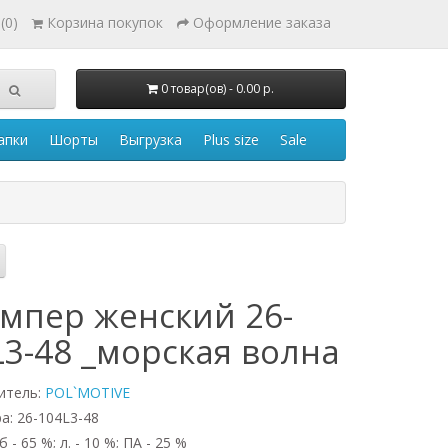
(0)
Корзина покупок
Оформление заказа
0 товар(ов) - 0.00 р.
апки
Шорты
Выгрузка
Plus size
Sale
мпер женский 26-
L3-48 _морская волна
итель:
POL`MOTIVE
а: 26-104L3-48
б - 65 %; л. - 10 %; ПА - 25 %