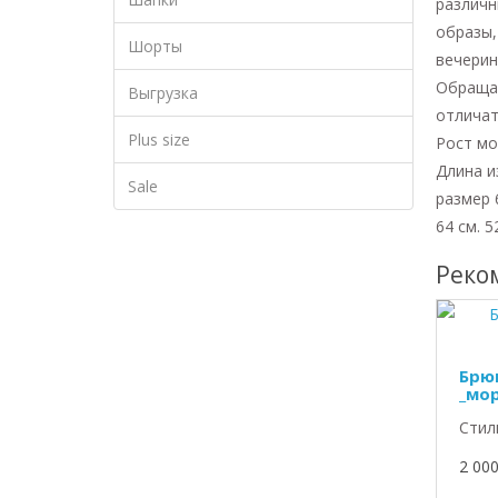
различ
образы,
Шорты
вечерин
Обращае
Выгрузка
отличат
Plus size
Рост мо
Длина и
Sale
размер 
64 см. 5
Реко
Брю
_мо
Стил
2 000