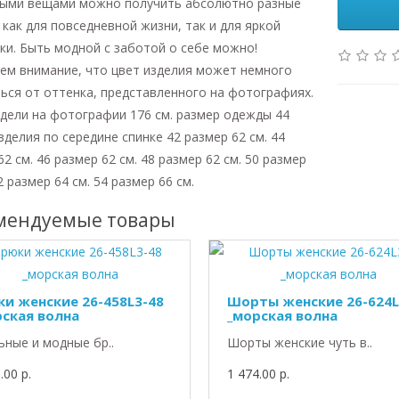
ными вещами можно получить абсолютно разные
 как для повседневной жизни, так и для яркой
ки. Быть модной с заботой о себе можно!
м внимание, что цвет изделия может немного
ься от оттенка, представленного на фотографиях.
дели на фотографии 176 см. размер одежды 44
зделия по середине спинке 42 размер 62 см. 44
62 см. 46 размер 62 см. 48 размер 62 см. 50 размер
2 размер 64 см. 54 размер 66 см.
мендуемые товары
ки женские 26-458L3-48
Шорты женские 26-624L
рская волна
_морская волна
ьные и модные бр..
Шорты женские чуть в..
.00 р.
1 474.00 р.