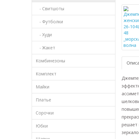
- Свитшоты
- Футболки
- Худи
- Жакет
Комбинезоны
Опис
Комплект
Джемпер
эффектн
Майки
ассимет
Платье
шелкови
повышен
Сорочки
прекрас
решает 
Юбки
зеркало
Шапки