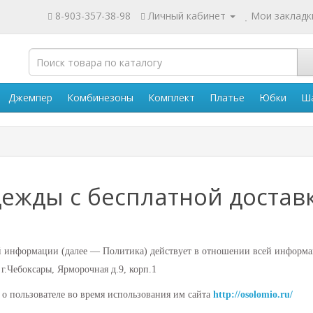
8-903-357-38-98
Личный кабинет
Мои закладки
Джемпер
Комбинезоны
Комплект
Платье
Юбки
Ш
дежды с бесплатной достав
 информации (далее — Политика) действует в отношении всей информ
г.Чебоксары, Ярморочная д.9, корп.1
 о пользователе во время использования им сайта
http://osolomio.ru/