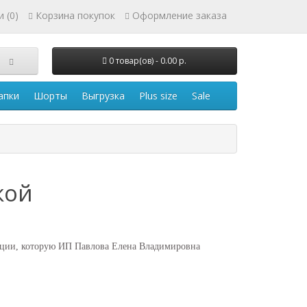
 (0)
Корзина покупок
Оформление заказа
0 товар(ов) - 0.00 р.
апки
Шорты
Выгрузка
Plus size
Sale
кой
ации, которую ИП Павлова Елена Владимировна