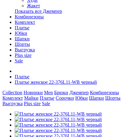
Худи
Жакет
Показать все Джемпер
Комбинезоны
Комплект
Платье
Юбки
Шапки
Шорты
Выгрузка
Plus size
Sale
Платье
Платье женское 22-376L11-WB черный
Collection
Новинки
Men
Брюки
Джемпер
Комбинезоны
Комплект
Майки
Платье
Сорочки
Юбки
Шапки
Шорты
Выгрузка
Plus size
Sale